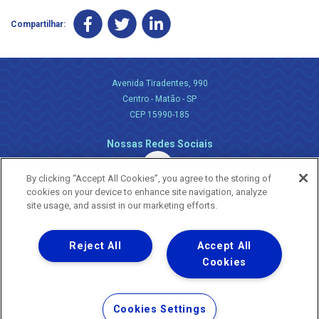
Compartilhar:
Avenida Tiradentes, 990
Centro - Matão - SP
CEP 15990-185
Nossas Redes Sociais
By clicking “Accept All Cookies”, you agree to the storing of
cookies on your device to enhance site navigation, analyze
site usage, and assist in our marketing efforts.
Reject All
Accept All
Uma empresa
Copyright ® 2026 - Todos os Direitos Reservados.
Cookies
Nossa natureza movimenta a vida
Termos Gerais de Uso de Sites e Aplicativos
Cookies Settings
Política de Privacidade e Proteção de Dados