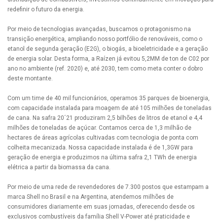
redefinir o futuro da energia.
Por meio de tecnologias avançadas, buscamos o protagonismo na
transição energética, ampliando nosso portfólio de renováveis, como o
etanol de segunda geração (E2G), o biogás, a bioeletricidade e a geração
de energia solar. Desta forma, a Raízen já evitou 5,2MM de ton de C02 por
ano no ambiente (ref. 2020) e, até 2030, tem como meta conter o dobro
deste montante.
Com um time de 40 mil funcionários, operamos 35 parques de bioenergia,
com capacidade instalada para moagem de até 105 milhões de toneladas
de cana. Na safra 20´21 produziram 2,5 bilhões de litros de etanol e 4,4
milhões de toneladas de açúcar. Contamos cerca de 1,3 milhão de
hectares de áreas agrícolas cultivadas com tecnologia de ponta com
colheita mecanizada. Nossa capacidade instalada é de 1,3GW para
geração de energia e produzimos na última safra 2,1 TWh de energia
elétrica a partir da biomassa da cana.
Por meio de uma rede de revendedores de 7.300 postos que estampam a
marca Shell no Brasil e na Argentina, atendemos milhões de
consumidores diariamente em suas jornadas, oferecendo desde os
exclusivos combustíveis da família Shell V-Power até praticidade e