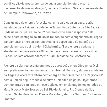
solidificação da nossa crença de que a energia do futuro é parte
fundamental da nossa atuação”, declarou Frederico Saliba, vice-presidente
de Energia e Renováveis, da Raízen.
Duas usinas de energia fotovoltaica, uma para cada unidade, serão
instaladas pela Raízen na cidade de Taquaritinga (interior de São Paulo).
Cada usina ocupará área de 82 hectares onde serão dispostos 6.000
painéis para captação da luz solar. De acordo com o engenheiro da Aegea
Saneamento, Emerson Santana Rocha, a capacidade de geração de
energia em cada usina é de 100MWh/mês. “Essa energia daria para
abastecer o equivalente a 700 residências. Levando em conta as duas
usinas, seriam aproximadamente 1.400 residências”, contabiliza.
A energia solar representa um modo de produção energética renovável,
sem praticamente nenhum impacto ambiental. Por isso, algumas unidades
da Aegea já operam também com energia solar. “A parceria da Regional SP
com a Raízen segue modelo de outras unidades do grupo. Hoje temos 18
com contratos similares em operação ou em implantação nos estados do
Mato Grosso, Mato Grosso do Sul, Rio de Janeiro, Rio Grande de Sul,
Espírito Santo, Amazonas, Piauí e Maranhão, além de São Paulo”, observa
Emerson.