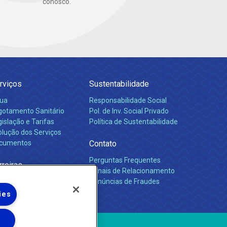
conosco.
rviços
Sustentabilidade
ua
Responsabilidade Social
gotamento Sanitário
Pol. de Inv. Social Privado
islação e Tarifas
Política de Sustentabilidade
olução dos Serviços
cumentos
Contato
Perguntas Frequentes
rreiras
Canais de Relacionamento
Denúncias de Fraudes
ies