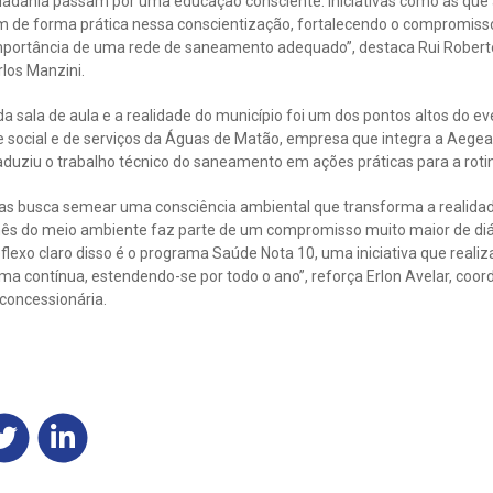
idadania passam por uma educação consciente. Iniciativas como as que
m de forma prática nessa conscientização, fortalecendo o compromiss
mportância de uma rede de saneamento adequado”, destaca Rui Robert
los Manzini.
 da sala de aula e a realidade do município foi um dos pontos altos do e
e social e de serviços da Águas de Matão, empresa que integra a Aegea
aduziu o trabalho técnico do saneamento em ações práticas para a roti
las busca semear uma consciência ambiental que transforma a realida
 mês do meio ambiente faz parte de um compromisso muito maior de di
lexo claro disso é o programa Saúde Nota 10, uma iniciativa que reali
a contínua, estendendo-se por todo o ano”, reforça Erlon Avelar, coo
concessionária.