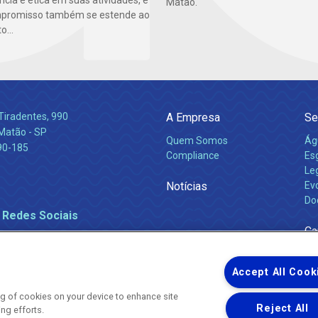
cia e ética em suas atividades, e
Matão.
mpromisso também se estende ao
...
Tiradentes, 990
A Empresa
Se
 Matão - SP
Quem Somos
Ág
90-185
Compliance
Es
Leg
Notícias
Ev
Do
 Redes Sociais
Ca
Accept All Cook
ing of cookies on your device to enhance site
Reject All
ing efforts.
Uma empresa