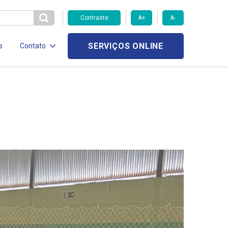
Contraste
A+
A-
SERVIÇOS ONLINE
s
Contato