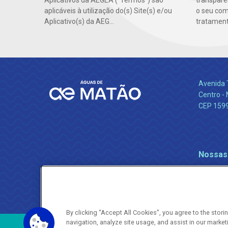
Aplicativos da AEGEA (“Termos”) são
transparên
aplicáveis à utilização do(s) Site(s) e/ou
o seu co
Aplicativo(s) da AEG...
tratamento
Avenida 
Centro -
CEP 159
Nossas
By clicking “Accept All Cookies”, you agree to the stor
navigation, analyze site usage, and assist in our market