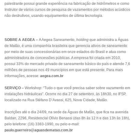
palestrante possui grande experiência na fabricação de hidrômetros e como
Instrutor de vários cursos de pesquisa de vazamentos por métodos acústicos
não destrutivos, usando equipamentos de última tecnologia.
SOBRE A AEGEA –
A Aegea Saneamento,
holding
que administra a Águas
de Matão, é uma companhia brasileira que gerencia ativos de saneamento
por meio de suas concessionárias em onze estados do Brasil e atua como
administradora de concessões públicas. A empresa foi criada em 2010,
possui 33% do mercado privado de saneamento básico do país e atende 7,6
milhões de pessoas nos 49 municípios em que está presente. Para mais
informações, acesse:
aegea.com.br
SERVIÇO –
Workshop: “Tudo o que você precisa saber sobre vazamento em
instalações hidráulicas”. Ocorre no dia 27 de setembro, às 18h30, no IFSP,
localizado na Rua Stéfano D’Avassi, 625, Nova Cidade, Matão.
Inscrições até o dia 24/09, na sede da Águas de Matão, que fica na avenida
Baldan, 2296, Residencial Olívio Benassi (das 8h às 12 h e das 13h às 18h),
pelo telefone: (16) 3383-1990, ou pelo e-mail:
paulo.guerreiro@aguasdematao.com.br