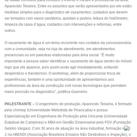
de Matão convidou para conduzir o evento o mestre e profissional da área,
Aparecido Teixeira. Entre os assuntos que serão apresentados por ele estão:
medidas simples para o diagnóstico de vazamentos; cuidados que devem
ser tomados com vasos sanitários, quintais e jardins; leitura do hidrômetro;
limpeza da caixa d’água; cuidados com intervenções e reformas, entre
outros.
O vazamento de água é um tema recorrente nos contatos da concessionária
com a comunidade, seja na loja de atendimento, em atendimentos
presenciais ou em palestras elaboradas pela área social. “É muito
importante a pessoa saber identificar o vazamento de água dentro do imóvel
logo que ele aparece, pois assim pode agir imediatamente, evitando
desperdício e transtornos. O workshop, além de proporcionar troca de
experiências, também é uma oportunidade de apresentarmos aos
profissionais da área da construção civil novas tecnologias que permitem
maior precisão no diagnóstico”, justifica Guerreiro.
PALESTRANTE –
O engenheiro de produção, Aparecido Teixeira, é formado
pela Unimep (Universidade Metodista de Piracicaba) e possui
Especialização em Engenharia de Produção pela Unicamp (Universidade
Estadual de Campinas) e MBA em Gestão Empresarial pela FGV (Fundação
Getúlio Vargas). Com 30 anos de atuação na área industrial, formação nível
2 na ABENDI (Associação Brasileira Ensaios Não Destrutivos e Inspeção), o